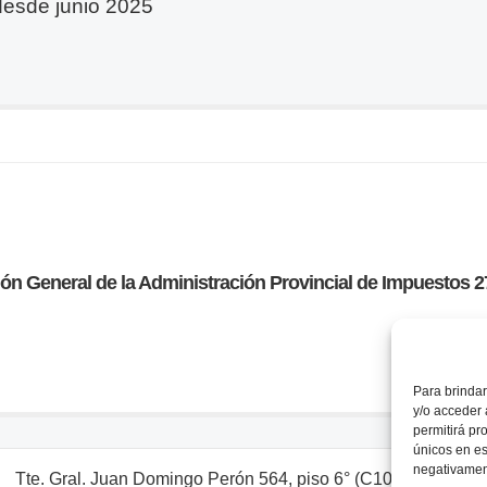
desde junio 2025
n General de la Administración Provincial de Impuestos 
Para brindar
y/o acceder 
permitirá pr
únicos en es
negativament
Tte. Gral. Juan Domingo Perón 564, piso 6° (C1038AAL) Bs. A