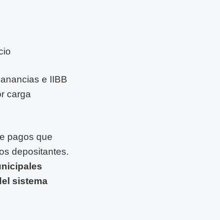
cio
anancias e IIBB
or carga
de pagos que
los depositantes.
unicipales
el sistema