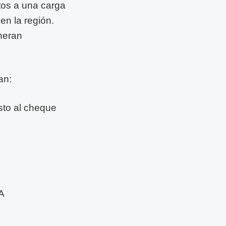
tos a una carga
en la región.
neran
an:
sto al cheque
RA