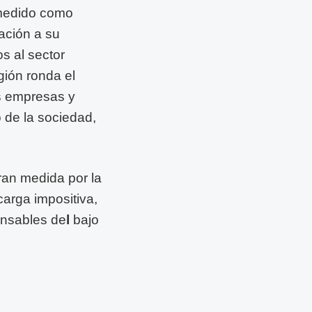
 medido como
ación a su
s al sector
gión ronda el
as empresas y
 de la sociedad,
ran medida por la
carga impositiva,
ponsables de
l
bajo