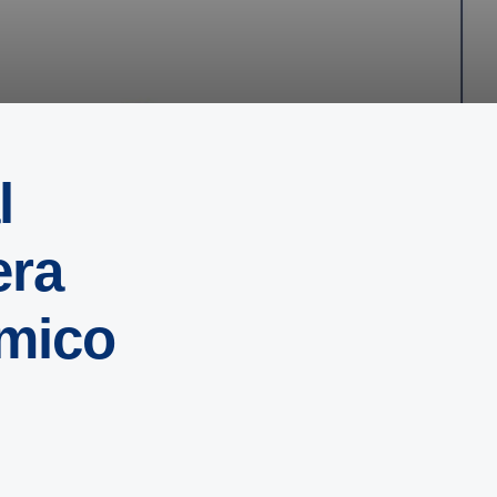
l
era
ómico