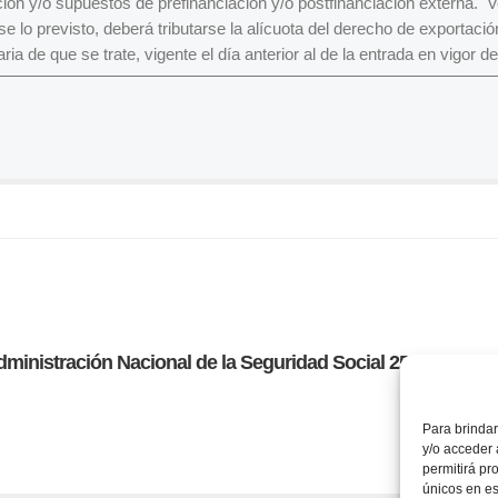
ación y/o supuestos de prefinanciación y/o postfinanciación externa. V
e lo previsto, deberá tributarse la alícuota del derecho de exportaci
aria de que se trate, vigente el día anterior al de la entrada en vigor d
dministración Nacional de la Seguridad Social 251/2025
Para brindar
y/o acceder 
permitirá pr
únicos en es