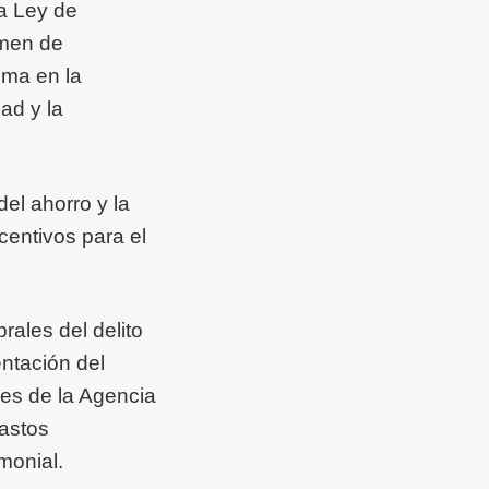
la Ley de
imen de
gma en la
dad y la
del ahorro y la
centivos para el
rales del delito
entación del
les de la Agencia
astos
monial.