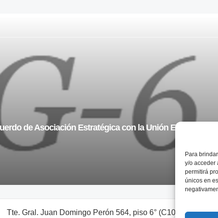
uerdo de Asociación Estratégica con la Unión Europea
Para brindar
y/o acceder 
permitirá pr
únicos en es
negativament
Tte. Gral. Juan Domingo Perón 564, piso 6° (C1038AAL) Bs. A