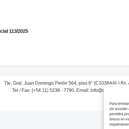
cial 113/2025
Tte. Gral. Juan Domingo Perón 564, piso 6° (C1038AAL) Bs. A
Tel / Fax: (+54 11) 5238 - 7790. Email: info@adebaargent
Para brindar
y/o acceder 
permitirá pr
únicos en es
negativament