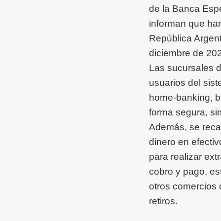
de la Banca Espe
informan que han 
República Argent
diciembre de 20
Las sucursales d
usuarios del sist
home-banking, bi
forma segura, si
Además, se recar
dinero en efecti
para realizar ex
cobro y pago, es
otros comercios q
retiros.