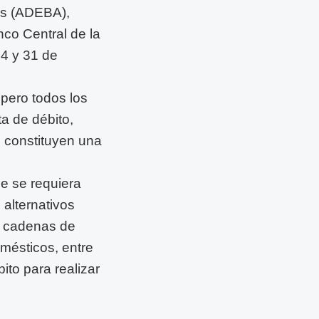
os (ADEBA),
nco Central de la
24 y 31 de
pero todos los
ta de débito,
e constituyen una
e se requiera
alternativos
, cadenas de
omésticos, entre
ito para realizar