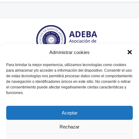
Administrar cookies
Para brindar la mejor experiencia, utilizamos tecnologías como cookies
Tte. Gral. Juan Domingo Perón 564, piso 6° (C1038AAL)
para almacenar y/o acceder a información del dispositivo. Consentir el uso
de estas tecnologías nos permitirá procesar datos como el comportamiento
Bs. As., Argentina.
de navegación o identificadores únicos en este sitio. No consentir o retirar
Tel / Fax: (+54 11) 5238 - 7790. Email:
el consentimiento puede afectar negativamente ciertas características y
info@adebaargentina.com.ar
funciones.
Aceptar
Rechazar