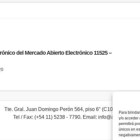
ónico del Mercado Abierto Electrónico 11525 –
20
Tte. Gral. Juan Domingo Perón 564, piso 6° (C1038AAL) Bs. A
Para brindar
Tel / Fax: (+54 11) 5238 - 7790. Email: info@adebaargent
y/o acceder 
permitirá pr
únicos en es
negativament