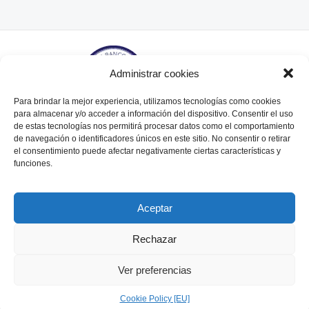
Administrar cookies
Para brindar la mejor experiencia, utilizamos tecnologías como cookies
para almacenar y/o acceder a información del dispositivo. Consentir el uso
de estas tecnologías nos permitirá procesar datos como el comportamiento
de navegación o identificadores únicos en este sitio. No consentir o retirar
Tte. Gral. Juan Domingo Perón 564, piso 6° (C1038AAL)
el consentimiento puede afectar negativamente ciertas características y
Bs. As., Argentina.
funciones.
Tel / Fax: (+54 11) 5238 - 7790. Email:
info@adebaargentina.com.ar
Aceptar
Rechazar
Ver preferencias
Cookie Policy [EU]