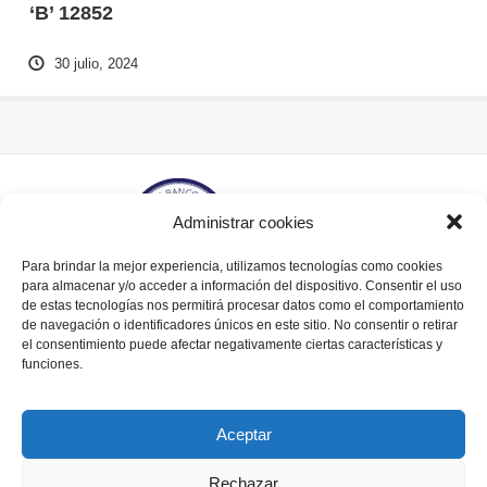
‘B’ 12852
30 julio, 2024
Administrar cookies
Para brindar la mejor experiencia, utilizamos tecnologías como cookies
para almacenar y/o acceder a información del dispositivo. Consentir el uso
de estas tecnologías nos permitirá procesar datos como el comportamiento
de navegación o identificadores únicos en este sitio. No consentir o retirar
Tte. Gral. Juan Domingo Perón 564, piso 6° (C1038AAL)
el consentimiento puede afectar negativamente ciertas características y
Bs. As., Argentina.
funciones.
Tel / Fax: (+54 11) 5238 - 7790. Email:
info@adebaargentina.com.ar
Aceptar
Rechazar