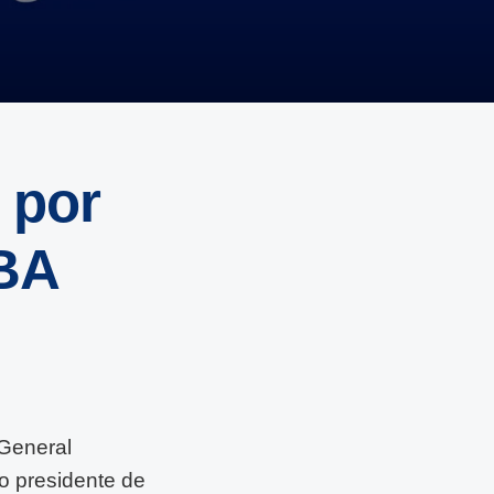
 por
BA
General
mo presidente de