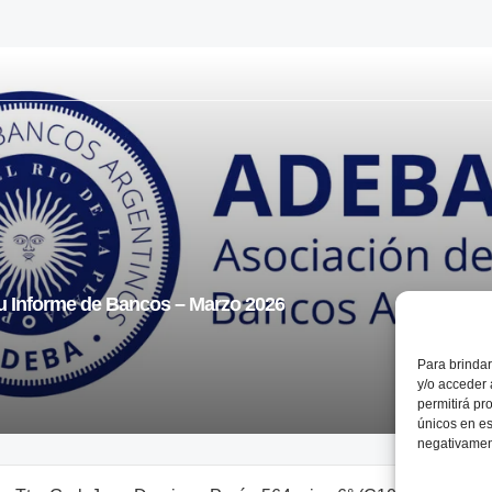
 Informe de Bancos – Marzo 2026
Para brindar
y/o acceder 
permitirá pr
únicos en es
negativament