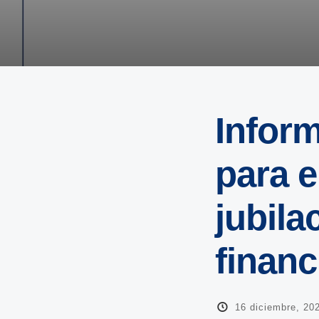
Infor
para e
jubila
financ
16 diciembre, 20