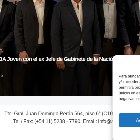
 Joven con el ex Jefe de Gabinete de la Nación
25
Para brindar
y/o acceder 
permitirá pr
únicos en es
negativament
Tte. Gral. Juan Domingo Perón 564, piso 6° (C1038AAL) Bs. A
A
Tel / Fax: (+54 11) 5238 - 7790. Email: info@adebaargent