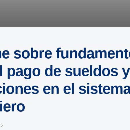
me sobre fundament
l pago de sueldos y
ciones en el sistem
iero
25