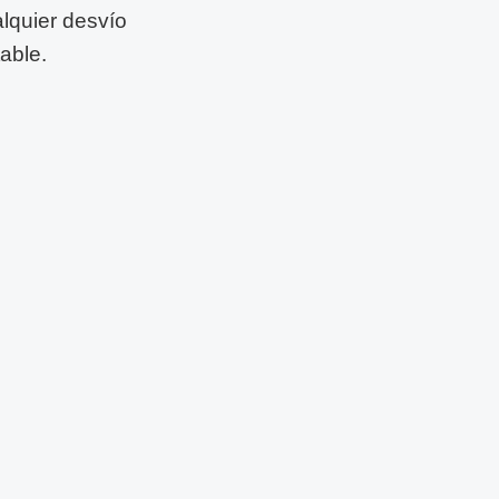
lquier desvío
able.