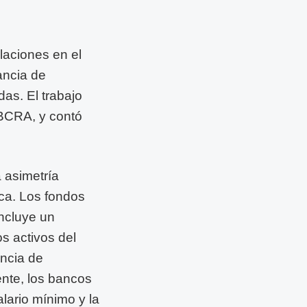
laciones en el
ancia de
as. El trabajo
 BCRA, y contó
 asimetría
mica. Los fondos
ncluye un
s activos del
encia de
ente, los bancos
alario mínimo y la