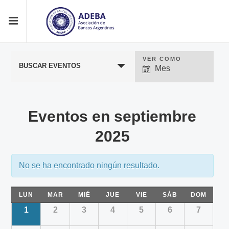
VER COMO
Navegación
BUSCAR EVENTOS
Mes
entre
vistas
de
Eventos en septiembre
eventos
2025
No se ha encontrado ningún resultado.
LUN
MAR
MIÉ
JUE
VIE
SÁB
DOM
1
2
3
4
5
6
7