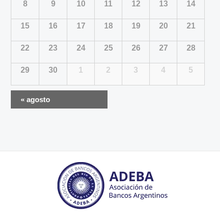
8
9
10
11
12
13
14
15
16
17
18
19
20
21
22
23
24
25
26
27
28
29
30
1
2
3
4
5
Navegación
«
agosto
en
calendario
mensual