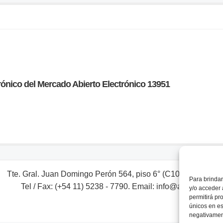
ónico del Mercado Abierto Electrónico 13951
Tte. Gral. Juan Domingo Perón 564, piso 6° (C1038AAL) Bs. A
Para brindar
Tel / Fax: (+54 11) 5238 - 7790. Email: info@adebaargent
y/o acceder 
permitirá pr
únicos en es
negativament