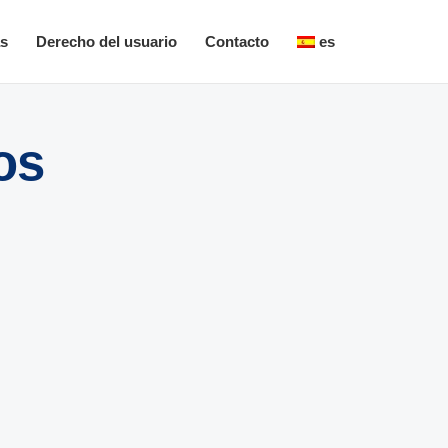
as
Derecho del usuario
Contacto
es
os