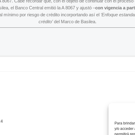
 8067. Cabe recordar que, con el objeto de continuar con el proceso d
lea, el Banco Central emitió la A 8067 y ajustó –
con vigencia a part
al mínimo por riesgo de crédito incorportando así el
‘Enfoque estandar
crédito’
del Marco de Basilea.
24
Para brindar
y/o acceder 
permitirá pr