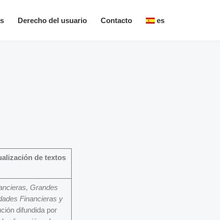
as
Derecho del usuario
Contacto
es
alización de textos
ancieras, Grandes
idades Financieras y
ución difundida por