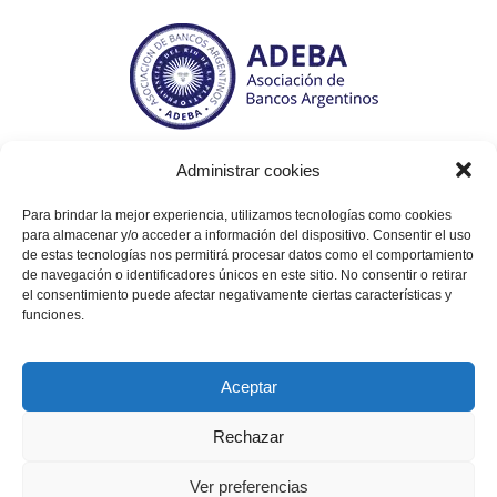
Administrar cookies
Tte. Gral. Juan Domingo Perón 564, piso 6° (C1038AAL)
Bs. As., Argentina.
Para brindar la mejor experiencia, utilizamos tecnologías como cookies
para almacenar y/o acceder a información del dispositivo. Consentir el uso
Tel / Fax: (+54 11) 5238 - 7790. Email:
de estas tecnologías nos permitirá procesar datos como el comportamiento
info@adebaargentina.com.ar
de navegación o identificadores únicos en este sitio. No consentir o retirar
el consentimiento puede afectar negativamente ciertas características y
funciones.
Aceptar
Rechazar
Ver preferencias
SHARE THIS SELECTION